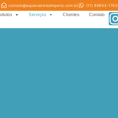
contato@aquecedoresimperio.com.br
(11) 99953-1763
odutos
Serviços
Clientes
Contato